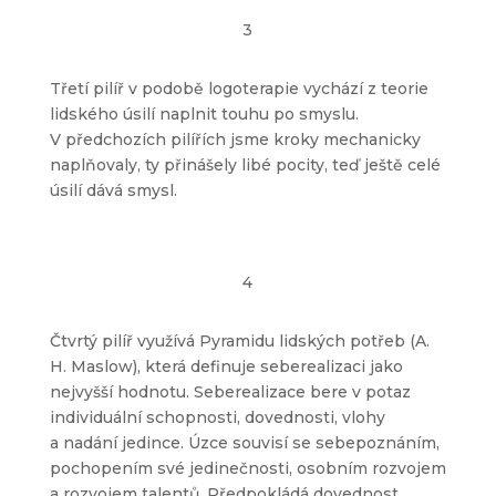
3
Třetí pilíř v podobě logoterapie vychází z teorie
lidského úsilí naplnit touhu po smyslu.
V předchozích pilířích jsme kroky mechanicky
naplňovaly, ty přinášely libé pocity, teď ještě celé
úsilí dává smysl.
4
Čtvrtý pilíř využívá Pyramidu lidských potřeb (A.
H. Maslow), která definuje seberealizaci jako
nejvyšší hodnotu. Seberealizace bere v potaz
individuální schopnosti, dovednosti, vlohy
a nadání jedince. Úzce souvisí se sebepoznáním,
pochopením své jedinečnosti, osobním rozvojem
a rozvojem talentů. Předpokládá dovednost